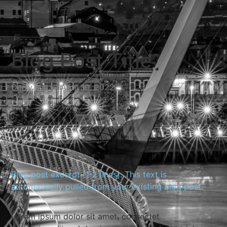
Blog Post Title
Derry.Buzz
April 10, 2022
Blog post excerpt [1-2 lines]. This text is
automatically pulled from your existing blog post.
Lorem ipsum dolor sit amet, consectet