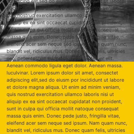
adipiscing elit,sed do eiusm por incididunt ut labore
et dolore magna aliqua. Ut enim ad minim veniam,
quis nostrud exercitation ullamco laboris nisi ut
aliquip ex ea sint occaecat cupidatat non proident,
sunt in culpa qui officia mollit natoque consequat
massa quis enim. Donec pede justo, fringilla vitae,
eleifend acer sem neque sed ipsum. Nam quam nunc,
blandit vel, ridiculus mus. Donec quam felis, ultricies
nec, pellentesque eu, pretium consectetuer elit.
Aenean commodo ligula eget dolor. Aenean massa.
luculvinar. Lorem ipsum dolor sit amet, consectet
adipiscing elit,sed do eiusm por incididunt ut labore
et dolore magna aliqua. Ut enim ad minim veniam,
quis nostrud exercitation ullamco laboris nisi ut
aliquip ex ea sint occaecat cupidatat non proident,
sunt in culpa qui officia mollit natoque consequat
massa quis enim. Donec pede justo, fringilla vitae,
eleifend acer sem neque sed ipsum. Nam quam nunc,
blandit vel, ridiculus mus. Donec quam felis, ultricies