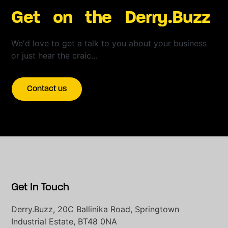
Get on the Derry.Buzz
We'd love to get a talk to you about your business
or just hear the craic...
Contact us
Get In Touch
Derry.Buzz, 20C Ballinika Road, Springtown
Industrial Estate, BT48 0NA